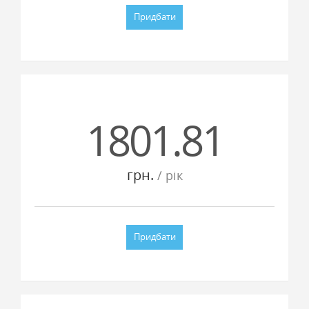
Придбати
1801.81
грн.
/ рiк
Придбати