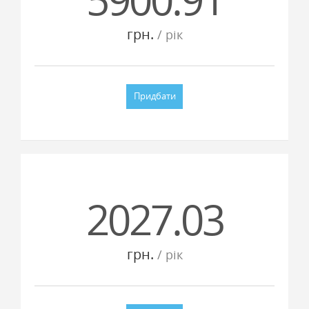
грн.
/ рiк
Придбати
2027.03
грн.
/ рiк