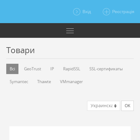
Вхід
Реєстрація
Товари
Всі
GeoTrust
IP
RapidSSL
SSL-сертификаты
Symantec
Thawte
VMmanager