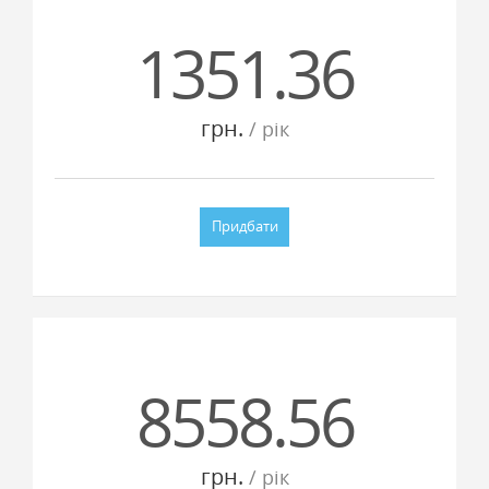
1351.36
грн.
/ рiк
Придбати
8558.56
грн.
/ рiк