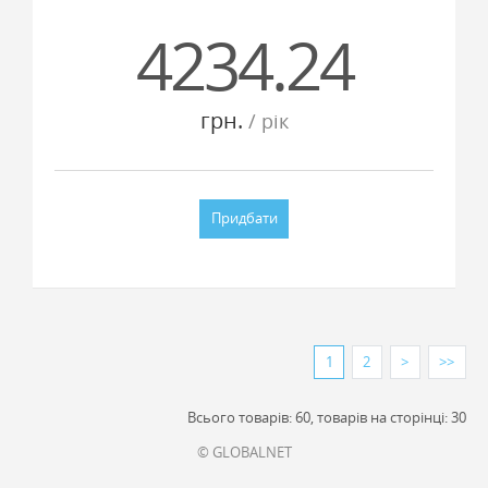
4234.24
грн.
/ рiк
Придбати
1
2
>
>>
Всього товарів: 60, товарів на сторінці: 30
© GLOBALNET