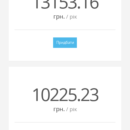
13153.16
грн.
/ рiк
Придбати
10225.23
грн.
/ рiк