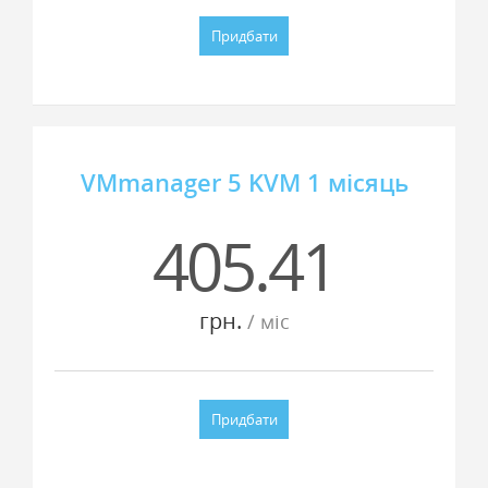
Придбати
VMmanager 5 KVM 1 місяць
405.41
грн.
/ мiс
Придбати