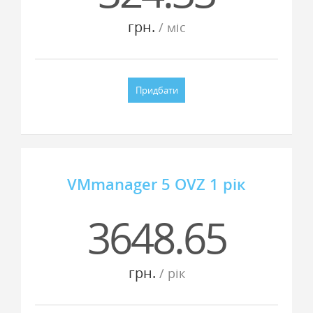
грн.
/ мiс
Придбати
VMmanager 5 OVZ 1 рік
3648.65
грн.
/ рiк