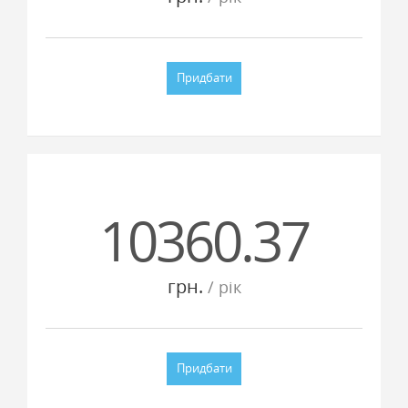
Придбати
10360.37
грн.
/ рiк
Придбати