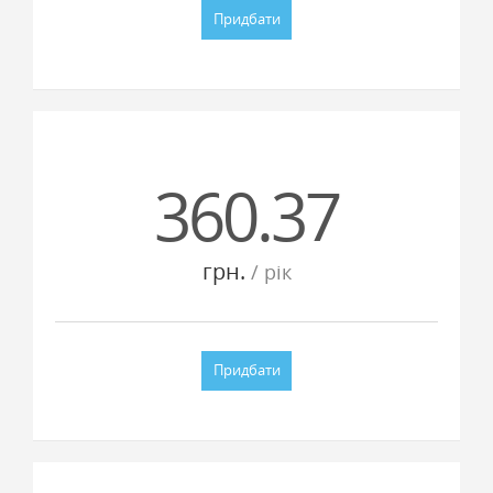
Придбати
360.37
грн.
/ рiк
Придбати