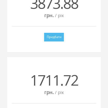
3873.88
грн.
/ рiк
Придбати
1711.72
грн.
/ рiк