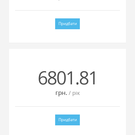
Придбати
6801.81
грн.
/ рiк
Придбати