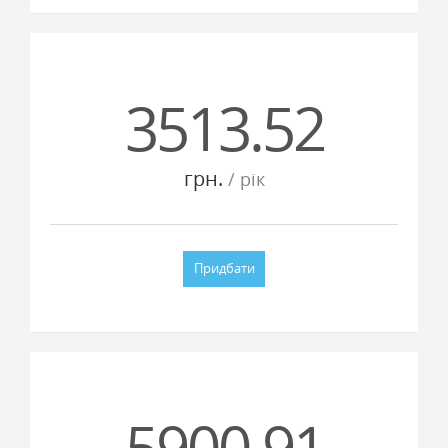
3513.52
грн.
/ рiк
Придбати
5900.91