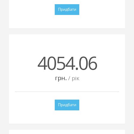
Придбати
4054.06
грн.
/ рiк
Придбати