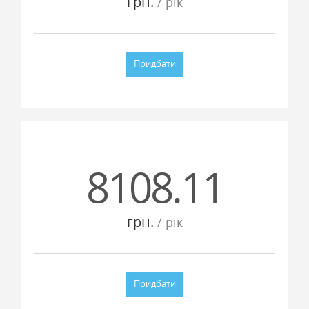
грн.
/ рiк
Придбати
8108.11
грн.
/ рiк
Придбати