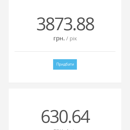
3873.88
грн.
/ рiк
Придбати
630.64