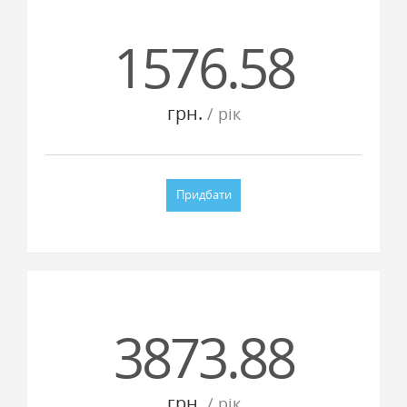
1576.58
грн.
/ рiк
Придбати
3873.88
грн.
/ рiк