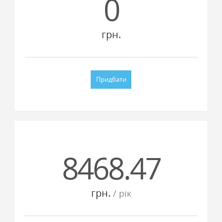
0
грн.
Придбати
8468.47
грн.
/ рiк