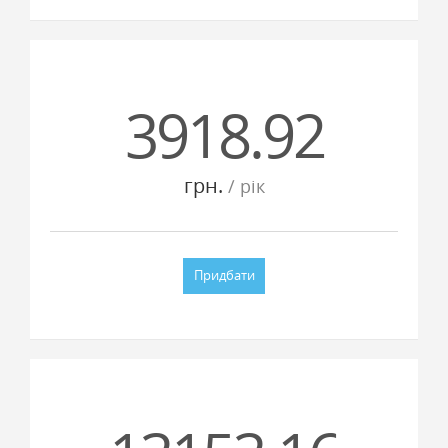
3918.92
грн.
/ рiк
Придбати