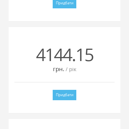
Придбати
4144.15
грн.
/ рiк
Придбати