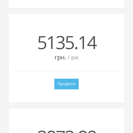
5135.14
грн.
/ рiк
Придбати