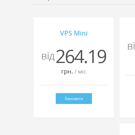
VPS Mini
в
264.19
вiд
грн.
/ мiс
Замовити