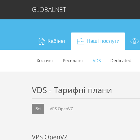
GLOBALNET
Кабінет
Наші послуги
Хостинг
Реселлiнг
VDS
Dedicated
VDS - Тарифні плани
Всі
VPS OpenVZ
VPS OpenVZ