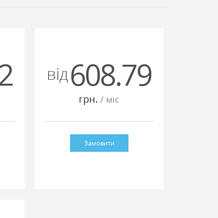
2
608.79
вiд
грн.
/ мiс
Замовити