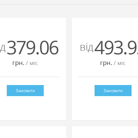
379.06
493.9
iд
вiд
грн.
грн.
/ мiс
/ мiс
Замовити
Замовити